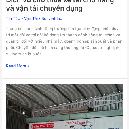
và vận tải chuyên dụng
Tin Tức - Vận Tải
/ Bởi
vietduc
Trong bối cảnh kinh tế thị trường liên tục biến động, việc duy
trì một đội xe tải nội bộ đang trở thành gánh nặng tài chính và
quản trị đối với nhiều nhà máy, doanh nghiệp sản xuất và phân
phối. Chuyển đổi mô hình sang thuê ngoài (Outsourcing) dịch
vụ logistics là bước
Read More »
Dịch
vụ
chành
xe
gửi
hàng
đi