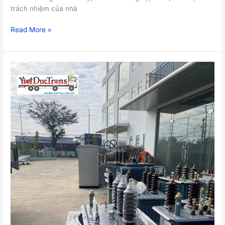
trách nhiệm của nhà
Read More »
Tại
sao
cần
mua
bảo
hiểm
hàng
hóa
vận
chuyển
đường
dài?