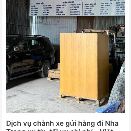
Nha
Trang
uy
tín,
tối
ưu
chi
phí
–
Việt
Đức
Trans
Dịch vụ chành xe gửi hàng đi Nha