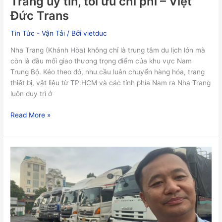
Trang uy tín, tối ưu chi phí – Việt
Đức Trans
Tin Tức - Vận Tải
/ Bởi
vietduc
Nha Trang (Khánh Hòa) không chỉ là trung tâm du lịch lớn mà
còn là đầu mối giao thương trọng điểm của khu vực Nam
Trung Bộ. Kéo theo đó, nhu cầu luân chuyển hàng hóa, trang
thiết bị, vật liệu từ TP.HCM và các tỉnh phía Nam ra Nha Trang
luôn duy trì ở
Read More »
Dịch
vụ
vận
chuyển
hàng
hóa
Bắc