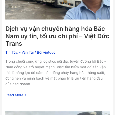
Nam
uy
tín,
tối
ưu
Dịch vụ vận chuyển hàng hóa Bắc
chi
Nam uy tín, tối ưu chi phí – Việt Đức
phí
Trans
–
Việt
Tin Tức - Vận Tải
/ Bởi
vietduc
Đức
Trans
Trong chuỗi cung ứng logistics nội địa, tuyến đường bộ Bắc –
Nam đóng vai trò huyết mạch. Việc tìm kiếm một đối tác vận
tải đủ năng lực để đảm bảo dòng chảy hàng hóa thông suốt,
đúng hẹn và minh bạch về mặt pháp lý là ưu tiên hàng đầu
của các doanh
Read More »
Phân