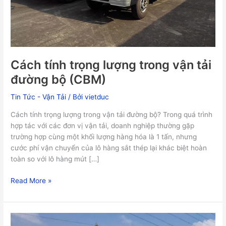
bộ
(CBM)
Cách tính trọng lượng trong vận tải
đường bộ (CBM)
Tin Tức - Vận Tải
/ Bởi
vietduc
Cách tính trọng lượng trong vận tải đường bộ? Trong quá trình
hợp tác với các đơn vị vận tải, doanh nghiệp thường gặp
trường hợp cùng một khối lượng hàng hóa là 1 tấn, nhưng
cước phí vận chuyển của lô hàng sắt thép lại khác biệt hoàn
toàn so với lô hàng mút […]
Read More »
Dịch