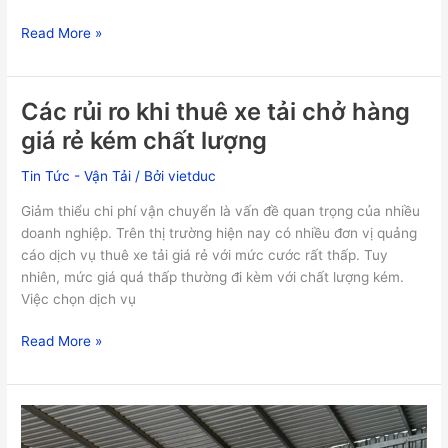
Read More »
Các rủi ro khi thuê xe tải chở hàng
Các
rủi
giá rẻ kém chất lượng
ro
khi
Tin Tức - Vận Tải
/ Bởi
vietduc
thuê
Giảm thiểu chi phí vận chuyển là vấn đề quan trọng của nhiều
xe
doanh nghiệp. Trên thị trường hiện nay có nhiều đơn vị quảng
tải
cáo dịch vụ thuê xe tải giá rẻ với mức cước rất thấp. Tuy
chở
nhiên, mức giá quá thấp thường đi kèm với chất lượng kém.
hàng
Việc chọn dịch vụ
giá
rẻ
Read More »
kém
chất
lượng
Dịch
vụ