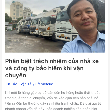
biệt
trách
nhiệm
của
nhà
xe
và
công
ty
bảo
hiểm
Phân biệt trách nhiệm của nhà xe
khi
và công ty bảo hiểm khi vận
vận
chuyển
chuyển
Tin Tức - Vận Tải
/ Bởi
vietduc
Khi một lô hàng gặp sự cố dẫn đến hư hỏng hoặc thất thoát
trong quá trình di chuyển, vấn đề xác định bên nào phải bỏ
tiền ra đền bù thường gây ra nhiều tranh chấp. Để giải quyết
nhanh chóng vấn đề này, các doanh nghiệp cần phân biệt