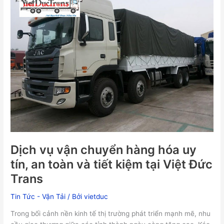
vận
chuyển
hàng
hóa
uy
tín,
an
toàn
và
tiết
kiệm
tại
Việt
Dịch vụ vận chuyển hàng hóa uy
Đức
tín, an toàn và tiết kiệm tại Việt Đức
Trans
Trans
Tin Tức - Vận Tải
/ Bởi
vietduc
Trong bối cảnh nền kinh tế thị trường phát triển mạnh mẽ, nhu