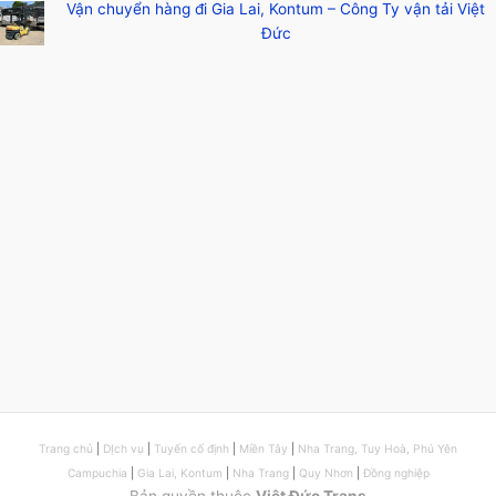
Vận chuyển hàng đi Gia Lai, Kontum – Công Ty vận tải Việt
Đức
Trang chủ
|
DỊch vụ
|
Tuyến cố định
|
Miền Tây
|
Nha Trang, Tuy Hoà, Phú Yên
Campuchia
|
Gia Lai, Kontum
|
Nha Trang
|
Quy Nhơn
|
Đồng nghiệp