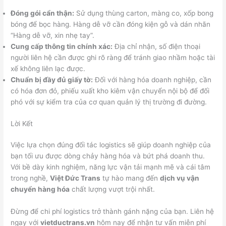
Đóng gói cẩn thận:
Sử dụng thùng carton, màng co, xốp bong
bóng để bọc hàng. Hàng dễ vỡ cần đóng kiện gỗ và dán nhãn
“Hàng dễ vỡ, xin nhẹ tay”.
Cung cấp thông tin chính xác:
Địa chỉ nhận, số điện thoại
người liên hệ cần được ghi rõ ràng để tránh giao nhầm hoặc tài
xế không liên lạc được.
Chuẩn bị đầy đủ giấy tờ:
Đối với hàng hóa doanh nghiệp, cần
có hóa đơn đỏ, phiếu xuất kho kiêm vận chuyển nội bộ để đối
phó với sự kiểm tra của cơ quan quản lý thị trường đi đường.
Lời Kết
Việc lựa chọn đúng đối tác logistics sẽ giúp doanh nghiệp của
bạn tối ưu được dòng chảy hàng hóa và bứt phá doanh thu.
Với bề dày kinh nghiệm, năng lực vận tải mạnh mẽ và cái tâm
trong nghề,
Việt Đức Trans
tự hào mang đến
dịch vụ vận
chuyển hàng hóa
chất lượng vượt trội nhất.
Đừng để chi phí logistics trở thành gánh nặng của bạn. Liên hệ
ngay với
vietductrans.vn
hôm nay để nhận tư vấn miễn phí