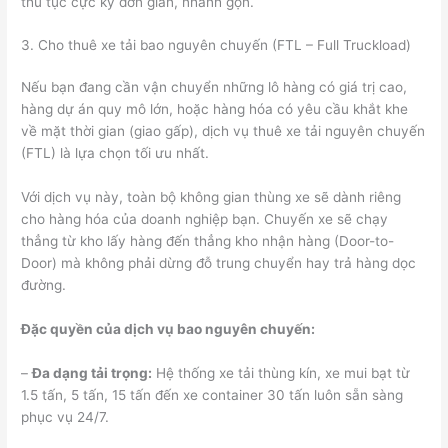
thủ tục cực kỳ đơn giản, nhanh gọn.
3. Cho thuê xe tải bao nguyên chuyến (FTL – Full Truckload)
Nếu bạn đang cần vận chuyển những lô hàng có giá trị cao,
hàng dự án quy mô lớn, hoặc hàng hóa có yêu cầu khắt khe
về mặt thời gian (giao gấp), dịch vụ thuê xe tải nguyên chuyến
(FTL) là lựa chọn tối ưu nhất.
Với dịch vụ này, toàn bộ không gian thùng xe sẽ dành riêng
cho hàng hóa của doanh nghiệp bạn. Chuyến xe sẽ chạy
thẳng từ kho lấy hàng đến thẳng kho nhận hàng (Door-to-
Door) mà không phải dừng đỗ trung chuyển hay trả hàng dọc
đường.
Đặc quyền của dịch vụ bao nguyên chuyến:
–
Đa dạng tải trọng:
Hệ thống xe tải thùng kín, xe mui bạt từ
1.5 tấn, 5 tấn, 15 tấn đến xe container 30 tấn luôn sẵn sàng
phục vụ 24/7.