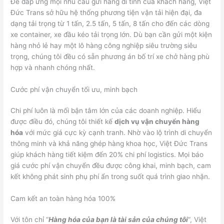
Để đáp ứng mọi nhu cầu gửi hàng đi tỉnh của khách hàng, Việt
Đức Trans sở hữu hệ thống phương tiện vận tải hiện đại, đa
dạng tải trọng từ 1 tấn, 2.5 tấn, 5 tấn, 8 tấn cho đến các dòng
xe container, xe đầu kéo tải trọng lớn. Dù bạn cần gửi một kiện
hàng nhỏ lẻ hay một lô hàng công nghiệp siêu trường siêu
trọng, chúng tôi đều có sẵn phương án bố trí xe chở hàng phù
hợp và nhanh chóng nhất.
Cước phí vận chuyển tối ưu, minh bạch
Chi phí luôn là mối bận tâm lớn của các doanh nghiệp. Hiểu
được điều đó, chúng tôi thiết kế
dịch vụ vận chuyển hàng
hóa
với mức giá cực kỳ cạnh tranh. Nhờ vào lộ trình di chuyển
thông minh và khả năng ghép hàng khoa học, Việt Đức Trans
giúp khách hàng tiết kiệm đến 20% chi phí logistics. Mọi báo
giá cước phí vận chuyển đều được công khai, minh bạch, cam
kết không phát sinh phụ phí ẩn trong suốt quá trình giao nhận.
Cam kết an toàn hàng hóa 100%
Với tôn chỉ “
Hàng hóa của bạn là tài sản của chúng tôi
“, Việt