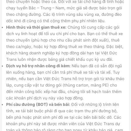
theo chuyến hoặc theo ca. Đối với xe tải chở hàng đi tỉnh hoặc
chạy tuyến Bắc – Trung – Nam, mức giá sẽ được báo trọn gói
theo chặng đường. Các lộ trình vùng sâu vùng xa, đường đèo
dốc khó đi cũng có thể cộng thêm phụ phí nhiên liệu.
Hình thức và thời gian thuê xe:
Chúng tôi cung cấp các gói
dịch vụ linh hoạt để tối ưu chi phí cho bạn. Bạn có thể thuê xe
theo chuyến (phù hợp cho nhu cầu phát sinh đột xuất), thuê
theo ca/ngày, hoặc ký hợp đồng thuê xe theo tháng. Đặc biệt,
khách hàng doanh nghiệp ký hợp đồng dài hạn tại Việt Đức
Trans luôn nhận được bảng giá chiết khấu cực kỳ ưu đãi.
Dịch vụ hỗ trợ nhân công đi kèm:
Nếu bạn đã có sẵn đội ngũ
lên xuống hàng, bạn chỉ cần trả phí thuê xe tải và tài xế. Tuy
nhiên, nếu bạn cần Việt Đức Trans hỗ trợ trọn gói từ khâu tháo
lắp, cung cấp vật tư đóng gói (thùng carton, màng PE) cho
đến nhân công bốc xếp hai đầu, chúng tôi sẽ hạch toán thêm
các khoản phí dịch vụ này vào hợp đồng.
Phí cầu đường (BOT) và bến bãi:
Đối với những lộ trình liên
tỉnh, xe tải bắt buộc phải đi qua các trạm thu phí đường bộ,
bến phà hoặc phát sinh phí đỗ xe tại các bến bãi bốc dỡ. Các
khoản phụ phí này sẽ được nhân viên của Việt Đức Trans dự
toán và thông báo rõ ràng cho bạn ngay từ khâu báo giá, cam