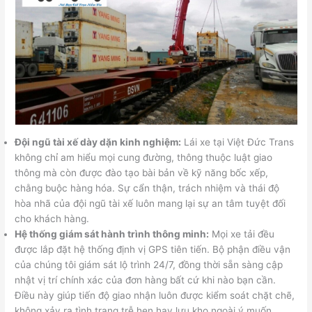
Đội ngũ tài xế dày dặn kinh nghiệm:
Lái xe tại Việt Đức Trans
không chỉ am hiểu mọi cung đường, thông thuộc luật giao
thông mà còn được đào tạo bài bản về kỹ năng bốc xếp,
chằng buộc hàng hóa. Sự cẩn thận, trách nhiệm và thái độ
hòa nhã của đội ngũ tài xế luôn mang lại sự an tâm tuyệt đối
cho khách hàng.
Hệ thống giám sát hành trình thông minh:
Mọi xe tải đều
được lắp đặt hệ thống định vị GPS tiên tiến. Bộ phận điều vận
của chúng tôi giám sát lộ trình 24/7, đồng thời sẵn sàng cập
nhật vị trí chính xác của đơn hàng bất cứ khi nào bạn cần.
Điều này giúp tiến độ giao nhận luôn được kiểm soát chặt chẽ,
không xảy ra tình trạng trễ hẹn hay lưu kho ngoài ý muốn.