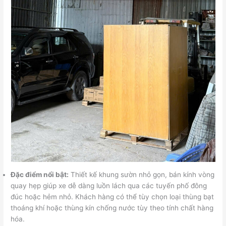
Đặc điểm nổi bật:
Thiết kế khung sườn nhỏ gọn, bán kính vòng
quay hẹp giúp xe dễ dàng luồn lách qua các tuyến phố đông
đúc hoặc hẻm nhỏ. Khách hàng có thể tùy chọn loại thùng bạt
thoáng khí hoặc thùng kín chống nước tùy theo tính chất hàng
hóa.