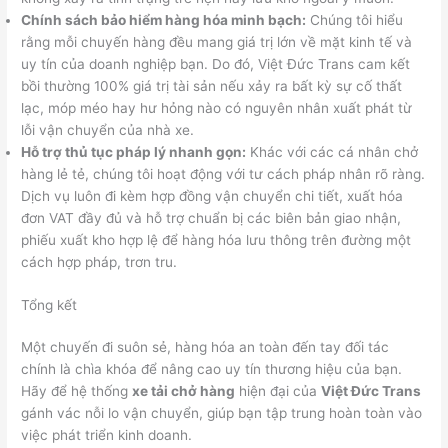
Chính sách bảo hiểm hàng hóa minh bạch:
Chúng tôi hiểu
rằng mỗi chuyến hàng đều mang giá trị lớn về mặt kinh tế và
uy tín của doanh nghiệp bạn. Do đó, Việt Đức Trans cam kết
bồi thường 100% giá trị tài sản nếu xảy ra bất kỳ sự cố thất
lạc, móp méo hay hư hỏng nào có nguyên nhân xuất phát từ
lỗi vận chuyển của nhà xe.
Hỗ trợ thủ tục pháp lý nhanh gọn:
Khác với các cá nhân chở
hàng lẻ tẻ, chúng tôi hoạt động với tư cách pháp nhân rõ ràng.
Dịch vụ luôn đi kèm hợp đồng vận chuyển chi tiết, xuất hóa
đơn VAT đầy đủ và hỗ trợ chuẩn bị các biên bản giao nhận,
phiếu xuất kho hợp lệ để hàng hóa lưu thông trên đường một
cách hợp pháp, trơn tru.
Tổng kết
Một chuyến đi suôn sẻ, hàng hóa an toàn đến tay đối tác
chính là chìa khóa để nâng cao uy tín thương hiệu của bạn.
Hãy để hệ thống
xe tải chở hàng
hiện đại của
Việt Đức Trans
gánh vác nỗi lo vận chuyển, giúp bạn tập trung hoàn toàn vào
việc phát triển kinh doanh.