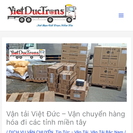
Nhảy
tới
nội
dung
Vận tải Việt Đức – Vận chuyển hàng
hóa đi các tỉnh miền tây
/
DỊCH VỤ VẬN CHUYỂN
,
Tin Tức - Vận Tải
,
Vận Tải Bắc Nam
/