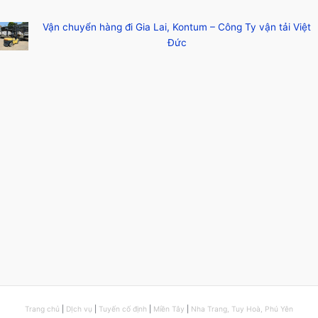
Vận chuyển hàng đi Gia Lai, Kontum – Công Ty vận tải Việt
Đức
Trang chủ
|
DỊch vụ
|
Tuyến cố định
|
Miền Tây
|
Nha Trang, Tuy Hoà, Phú Yên