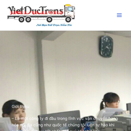
Nhảy
tới
nội
dung
Giới thiệu
– Là một công ty đi đầu trong lĩnh vực vận chuyển hàng
hóa nội địa cũng như quốc tế chúng tôi luôn tự hào khi