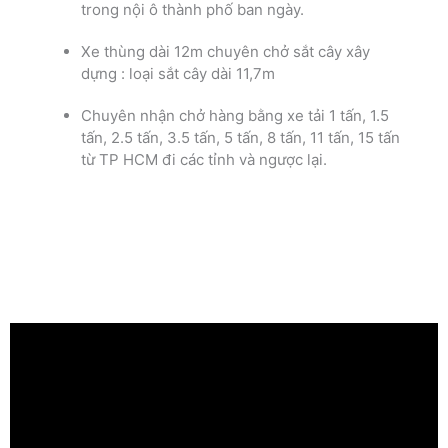
trong nội ô thành phố ban ngày.
Xe thùng dài 12m chuyên chở sắt cây xây
dựng : loại sắt cây dài 11,7m
Chuyên nhận chở hàng bằng xe tải 1 tấn, 1.5
tấn, 2.5 tấn, 3.5 tấn, 5 tấn, 8 tấn, 11 tấn, 15 tấn
từ TP HCM đi các tỉnh và ngược lại.