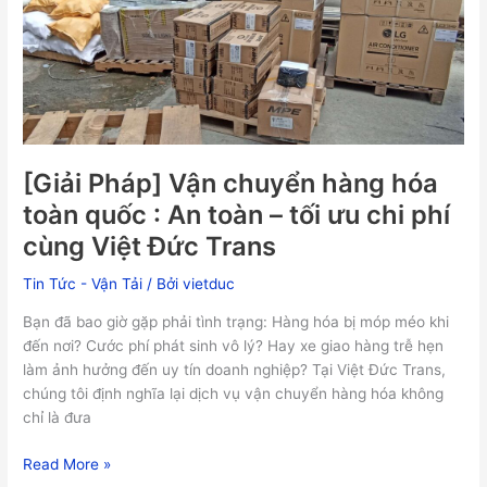
chuyển
hàng
hóa
toàn
quốc
:
An
[Giải Pháp] Vận chuyển hàng hóa
toàn
–
toàn quốc : An toàn – tối ưu chi phí
tối
cùng Việt Đức Trans
ưu
chi
Tin Tức - Vận Tải
/ Bởi
vietduc
phí
Bạn đã bao giờ gặp phải tình trạng: Hàng hóa bị móp méo khi
cùng
đến nơi? Cước phí phát sinh vô lý? Hay xe giao hàng trễ hẹn
Việt
làm ảnh hưởng đến uy tín doanh nghiệp? Tại Việt Đức Trans,
Đức
chúng tôi định nghĩa lại dịch vụ vận chuyển hàng hóa không
Trans
chỉ là đưa
Read More »