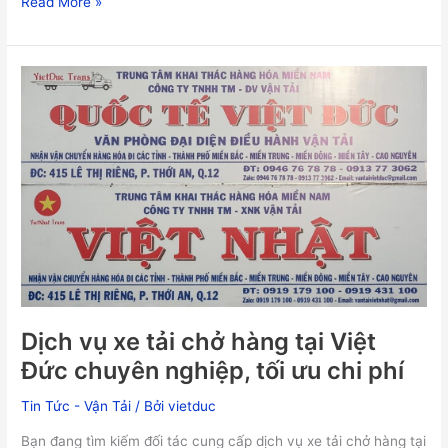
Read More »
Dịch
vụ
xe
tải
chở
hàng
tại
Việt
Đức
chuyên
nghiệp,
tối
Dịch vụ xe tải chở hàng tại Việt
ưu
chi
Đức chuyên nghiệp, tối ưu chi phí
phí
Tin Tức - Vận Tải
/ Bởi
vietduc
Bạn đang tìm kiếm đối tác cung cấp dịch vụ xe tải chở hàng tại