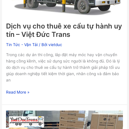
hành
uy
tín
Dịch vụ cho thuê xe cẩu tự hành uy
–
Việt
tín – Việt Đức Trans
Đức
Trans
Tin Tức - Vận Tải
/ Bởi
vietduc
Trong các dự án thi công, lắp đặt máy móc hay vận chuyển
hàng cồng kềnh, việc sử dụng sức người là không đủ. Đó là lý
do dịch vụ cho thuê xe cẩu tự hành trở thành giải pháp tối ưu
giúp doanh nghiệp tiết kiệm thời gian, nhân công và đảm bảo
an
Read More »
[Giải
Pháp]
Vận