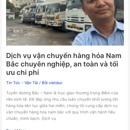
chuyển
hàng
hóa
Nam
Bắc
chuyên
nghiệp,
an
toàn
Dịch vụ vận chuyển hàng hóa Nam
và
Bắc chuyên nghiệp, an toàn và tối
tối
ưu chi phí
ưu
chi
Tin Tức - Vận Tải
/ Bởi
vietduc
phí
Tuyến đường Bắc – Nam là trục giao thương trọng điểm của
nền kinh tế. Để đáp ứng nhu cầu luân chuyển khối lượng lớn
hàng hóa liên tục giữa hai miền, chúng tôi cung cấp dịch vụ
vận chuyển hàng hóa nam bắc với quy trình vận hành tiêu
chuẩn, minh bạch. Dịch vụ