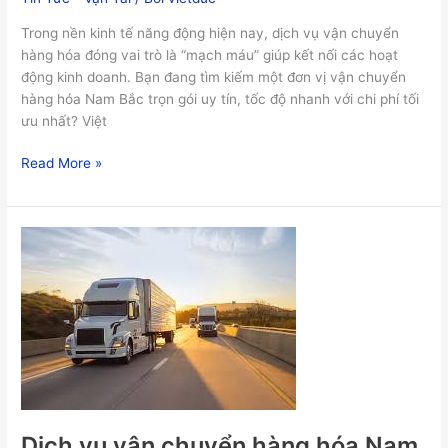
Trong nền kinh tế năng động hiện nay, dịch vụ vận chuyển
hàng hóa đóng vai trò là “mạch máu” giúp kết nối các hoạt
động kinh doanh. Bạn đang tìm kiếm một đơn vị vận chuyển
hàng hóa Nam Bắc trọn gói uy tín, tốc độ nhanh với chi phí tối
ưu nhất? Việt
Read More »
Dịch
vụ
vận
chuyển
hàng
hóa
Nam
Bắc
uy
tín,
Dịch vụ vận chuyển hàng hóa Nam