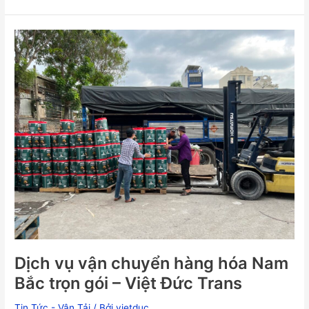
Dịch
vụ
vận
chuyển
hàng
hóa
Nam
Bắc
trọn
gói
–
Việt
Đức
Trans
Dịch vụ vận chuyển hàng hóa Nam
Bắc trọn gói – Việt Đức Trans
Tin Tức - Vận Tải
/ Bởi
vietduc