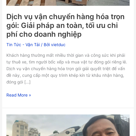
Giải
pháp
Dịch vụ vận chuyển hàng hóa trọn
an
toàn,
gói: Giải pháp an toàn, tối ưu chi
tối
phí cho doanh nghiệp
ưu
chi
Tin Tức - Vận Tải
/ Bởi
vietduc
phí
Khách hàng thường mất nhiều thời gian và công sức khi phải
cho
tự thuê xe, tìm người bốc xếp và mua vật tư đóng gói riêng lẻ.
doanh
Dịch vụ vận chuyển hàng hóa trọn gói giải quyết triệt để vấn
nghiệp
đề này, cung cấp một quy trình khép kín từ khâu nhận hàng,
đóng gói […]
Read More »
Dịch
vụ
vận