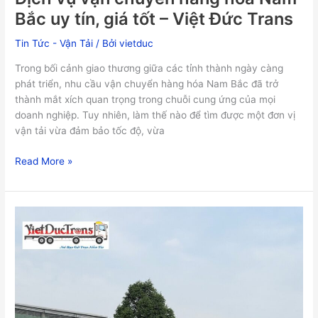
giá
Bắc uy tín, giá tốt – Việt Đức Trans
tốt
–
Tin Tức - Vận Tải
/ Bởi
vietduc
Việt
Trong bối cảnh giao thương giữa các tỉnh thành ngày càng
Đức
phát triển, nhu cầu vận chuyển hàng hóa Nam Bắc đã trở
Trans
thành mắt xích quan trọng trong chuỗi cung ứng của mọi
doanh nghiệp. Tuy nhiên, làm thế nào để tìm được một đơn vị
vận tải vừa đảm bảo tốc độ, vừa
Read More »
Các
loại
hình
dịch
vụ
vận
chuyển