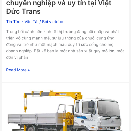
chuyên nghiệp và uy tín tại Việt
Trans
Đức Trans
Tin Tức - Vận Tải
/ Bởi
vietduc
Trong bối cảnh nền kinh tế thị trường đang hội nhập và phát
triển vô cùng mạnh mẽ, sự lưu thông của chuỗi cung ứng
đóng vai trò như một mạch máu duy trì sức sống cho mọi
doanh nghiệp. Bất kể bạn là một nhà sản xuất quy mô lớn, một
đơn vị phân
Read More »
Dịch
vụ
cho
thuê
xe
cẩu
tự