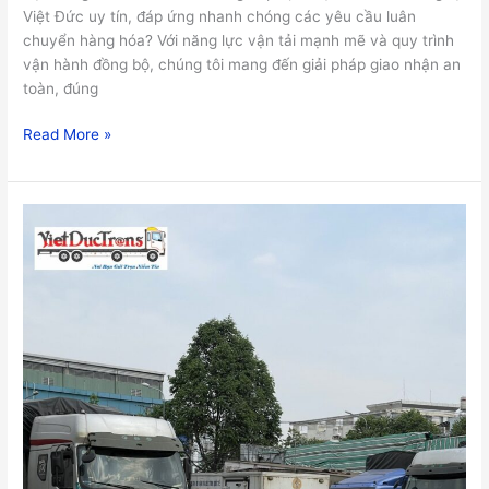
Việt Đức uy tín, đáp ứng nhanh chóng các yêu cầu luân
chuyển hàng hóa? Với năng lực vận tải mạnh mẽ và quy trình
vận hành đồng bộ, chúng tôi mang đến giải pháp giao nhận an
toàn, đúng
Read More »
Việt
Đức
–
Đơn
vị
dịch
vụ
xe
tải
chở
hàng
toàn