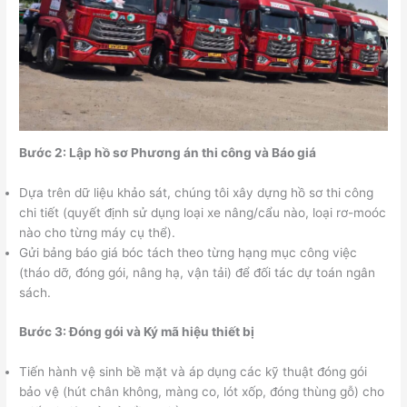
Bước 2: Lập hồ sơ Phương án thi công và Báo giá
Dựa trên dữ liệu khảo sát, chúng tôi xây dựng hồ sơ thi công
chi tiết (quyết định sử dụng loại xe nâng/cẩu nào, loại rơ-moóc
nào cho từng máy cụ thể).
Gửi bảng báo giá bóc tách theo từng hạng mục công việc
(tháo dỡ, đóng gói, nâng hạ, vận tải) để đối tác dự toán ngân
sách.
Bước 3: Đóng gói và Ký mã hiệu thiết bị
Tiến hành vệ sinh bề mặt và áp dụng các kỹ thuật đóng gói
bảo vệ (hút chân không, màng co, lót xốp, đóng thùng gỗ) cho