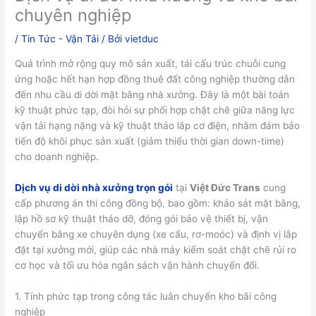
chuyên nghiệp
/
Tin Tức - Vận Tải
/ Bởi
vietduc
Quá trình mở rộng quy mô sản xuất, tái cấu trúc chuỗi cung
ứng hoặc hết hạn hợp đồng thuê đất công nghiệp thường dẫn
đến nhu cầu di dời mặt bằng nhà xưởng. Đây là một bài toán
kỹ thuật phức tạp, đòi hỏi sự phối hợp chặt chẽ giữa năng lực
vận tải hạng nặng và kỹ thuật tháo lắp cơ điện, nhằm đảm bảo
tiến độ khôi phục sản xuất (giảm thiểu thời gian down-time)
cho doanh nghiệp.
Dịch vụ di dời nhà xưởng trọn gói
tại
Việt Đức Trans
cung
cấp phương án thi công đồng bộ, bao gồm: khảo sát mặt bằng,
lập hồ sơ kỹ thuật tháo dỡ, đóng gói bảo vệ thiết bị, vận
chuyển bằng xe chuyên dụng (xe cẩu, rơ-moóc) và định vị lắp
đặt tại xưởng mới, giúp các nhà máy kiểm soát chặt chẽ rủi ro
cơ học và tối ưu hóa ngân sách vận hành chuyển đổi.
1. Tính phức tạp trong công tác luân chuyển kho bãi công
nghiệp