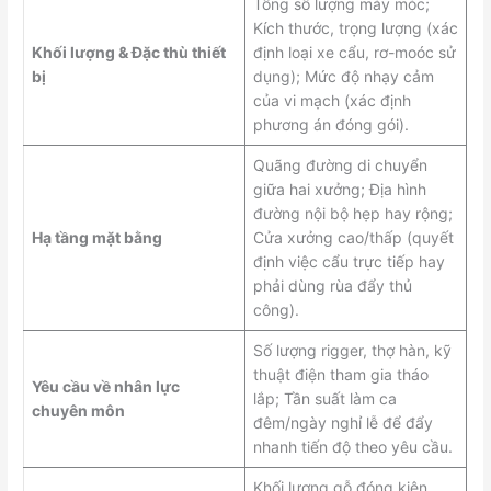
Tổng số lượng máy móc;
Kích thước, trọng lượng (xác
Khối lượng & Đặc thù thiết
định loại xe cẩu, rơ-moóc sử
bị
dụng); Mức độ nhạy cảm
của vi mạch (xác định
phương án đóng gói).
Quãng đường di chuyển
giữa hai xưởng; Địa hình
đường nội bộ hẹp hay rộng;
Hạ tầng mặt bằng
Cửa xưởng cao/thấp (quyết
định việc cẩu trực tiếp hay
phải dùng rùa đẩy thủ
công).
Số lượng rigger, thợ hàn, kỹ
thuật điện tham gia tháo
Yêu cầu về nhân lực
lắp; Tần suất làm ca
chuyên môn
đêm/ngày nghỉ lễ để đẩy
nhanh tiến độ theo yêu cầu.
Khối lượng gỗ đóng kiện,