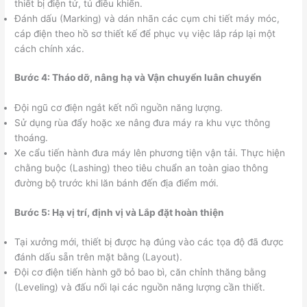
thiết bị điện tử, tủ điều khiển.
Đánh dấu (Marking) và dán nhãn các cụm chi tiết máy móc,
cáp điện theo hồ sơ thiết kế để phục vụ việc lắp ráp lại một
cách chính xác.
Bước 4: Tháo dỡ, nâng hạ và Vận chuyển luân chuyển
Đội ngũ cơ điện ngắt kết nối nguồn năng lượng.
Sử dụng rùa đẩy hoặc xe nâng đưa máy ra khu vực thông
thoáng.
Xe cẩu tiến hành đưa máy lên phương tiện vận tải. Thực hiện
chằng buộc (Lashing) theo tiêu chuẩn an toàn giao thông
đường bộ trước khi lăn bánh đến địa điểm mới.
Bước 5: Hạ vị trí, định vị và Lắp đặt hoàn thiện
Tại xưởng mới, thiết bị được hạ đúng vào các tọa độ đã được
đánh dấu sẵn trên mặt bằng (Layout).
Đội cơ điện tiến hành gỡ bỏ bao bì, căn chỉnh thăng bằng
(Leveling) và đấu nối lại các nguồn năng lượng cần thiết.