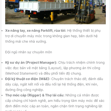
Xe nâng tay, xe nâng Forklift, rùa tời:
Hệ thống thiết bị phụ
trợ di chuyển máy móc trong không gian hẹp, bên dưới hệ
thống mái che nhà xưởng.
Đội ngũ nhân sự chuyên môn
Kỹ sư dự án (Project Manager):
Chịu trách nhiệm chính trong
việc đọc bản vẽ mặt bằng (Layout), lập phương án thi công
(Method Statement) và điều phối tiến độ chung.
Đội kỹ thuật cơ điện (M&E):
Chuyên trách tháo dỡ, đánh dấu
dây cáp, ngắt kết nối và đấu nối lại hệ thống điện, khí nén,
đường ống công nghiệp.
Thợ móc cáp (Rigger) & Thợ lái cẩu:
Những cá nhân được
cấp chứng chỉ hành nghề, am hiểu trọng tâm máy móc để xác
định điểm móc cáp an toàn, ngăn chặn tình trạng nghiêng lật