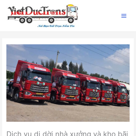
Nhảy
tới
nội
dung
Dịch vụ di dời nhà xưởng và kho bãi