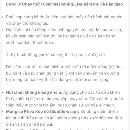
Bước 6: Chạy thử (Commissioning), Nghiệm thu và Bàn giao
Phối hợp cùng kỹ thuật viên của nhà máy tiến hành bật nguồn
và chạy thử không tải.
Đại diện hai bên đồng kiểm tính nguyên vẹn vật lý của tài sản,
ký kết biên bản nghiệm thu hoàn thành dự án và tiến hành
xuất hóa đơn, thanh toán.
4. Kỹ thuật đóng gói và bảo vệ thiết bị cơ khí, điện tử
Để kiểm soát rủi ro phát sinh từ các yếu tố môi trường (độ ẩm,
bụi bẩn) và các chấn động vật lý khi vận chuyển trên đường
bộ, công tác bảo vệ thiết bị đóng vai trò tối quan trọng.
Hút chân không màng nhôm:
Áp dụng cho các tủ điều khiển
PLC, thiết bị điện tử công nghiệp nhạy cảm. Giúp cách ly hoàn
toàn máy móc khỏi hơi ẩm, ngăn chặn sự oxi hóa vi mạch.
Màng co PE và Xốp nổ (Bubble wrap):
Sử dụng quấn nhiều
lớp quanh thân máy cơ khí nhằm chống trầy xước lớp sơn tĩnh
điện và hạn chế bám bụi.