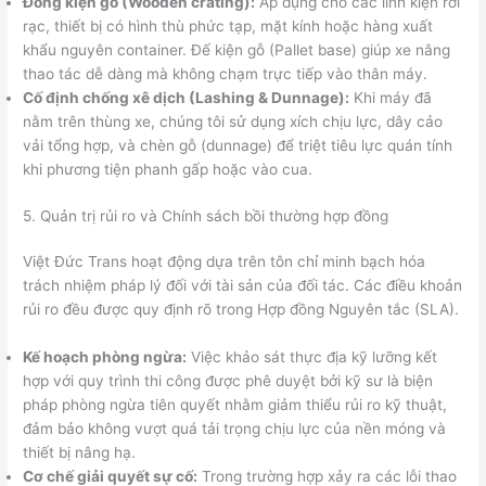
Đóng kiện gỗ (Wooden crating):
Áp dụng cho các linh kiện rời
rạc, thiết bị có hình thù phức tạp, mặt kính hoặc hàng xuất
khẩu nguyên container. Đế kiện gỗ (Pallet base) giúp xe nâng
thao tác dễ dàng mà không chạm trực tiếp vào thân máy.
Cố định chống xê dịch (Lashing & Dunnage):
Khi máy đã
nằm trên thùng xe, chúng tôi sử dụng xích chịu lực, dây cảo
vải tổng hợp, và chèn gỗ (dunnage) để triệt tiêu lực quán tính
khi phương tiện phanh gấp hoặc vào cua.
5. Quản trị rủi ro và Chính sách bồi thường hợp đồng
Việt Đức Trans hoạt động dựa trên tôn chỉ minh bạch hóa
trách nhiệm pháp lý đối với tài sản của đối tác. Các điều khoản
rủi ro đều được quy định rõ trong Hợp đồng Nguyên tắc (SLA).
Kế hoạch phòng ngừa:
Việc khảo sát thực địa kỹ lưỡng kết
hợp với quy trình thi công được phê duyệt bởi kỹ sư là biện
pháp phòng ngừa tiên quyết nhằm giảm thiểu rủi ro kỹ thuật,
đảm bảo không vượt quá tải trọng chịu lực của nền móng và
thiết bị nâng hạ.
Cơ chế giải quyết sự cố:
Trong trường hợp xảy ra các lỗi thao