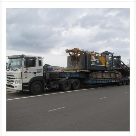
Vận
Chuyển
Đi
Phan
Rang