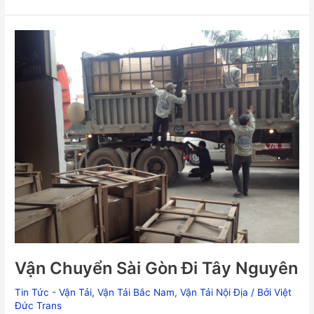
Vận
Chuyển
Sài
Gòn
Đi
Tây
Nguyên
Vận Chuyển Sài Gòn Đi Tây Nguyên
Tin Tức - Vận Tải
,
Vận Tải Bắc Nam
,
Vận Tải Nội Địa
/ Bởi
Việt
Đức Trans