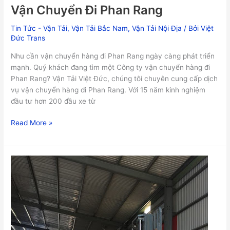
Vận Chuyển Đi Phan Rang
Tin Tức - Vận Tải
,
Vận Tải Bắc Nam
,
Vận Tải Nội Địa
/ Bởi
Việt
Đức Trans
Nhu cần vận chuyển hàng đi Phan Rang ngày càng phát triển
mạnh. Quý khách đang tìm một Công ty vận chuyển hàng đi
Phan Rang? Vận Tải Việt Đức, chúng tôi chuyên cung cấp dịch
vụ vận chuyển hàng đi Phan Rang. Với 15 năm kinh nghiệm
đầu tư hơn 200 đầu xe từ
Read More »
Nâng
Hàng
Miễn
Phí
Tại
Kho