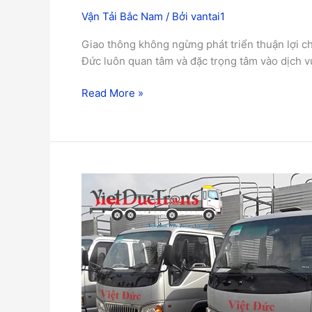
Vận Tải Bắc Nam
/ Bởi
vantai1
Giao thông không ngừng phát triển thuận lợi ch
Đức luôn quan tâm và đặc trọng tâm vào dịch v
Read More »
Dịch
vụ
vận
tải
toàn
quốc