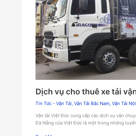
vận
chuyển
từ
Tp.HCM
Đi
–
Đà
Nẵng
Dịch vụ cho thuê xe tải v
Tin Tức - Vận Tải
,
Vận Tải Bắc Nam
,
Vận Tải Nội
Vận tải Việt Đức cung cấp các dịch vụ vận chuyể
Đà Nẵng của Việt Đức là một trong những tuyến