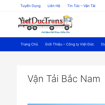
Nhảy
Tuyển Dụng
Liên Hệ
Tin Tức – Vận Tải
tới
nội
dung
Trang Chủ
Giới Thiệu – Công ty Việt Đức
Dị
Vận Tải Bắc Nam