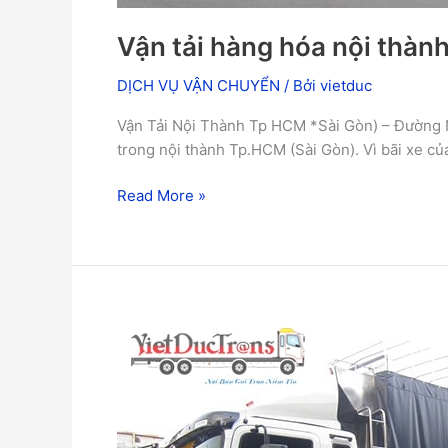
Vận tải hàng hóa nội thàn
DỊCH VỤ VẬN CHUYỂN
/ Bởi
vietduc
Vận Tải Nội Thành Tp HCM *Sài Gòn) – Đường 
trong nội thành Tp.HCM (Sài Gòn). Vì bãi xe củ
Read More »
Dịch
vụ
cho
thuê
xe
tải