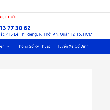
VIỆT ĐỨC
13 77 30 62
Bắc 415 Lê Thị Riêng, P. Thới An, Quận 12 Tp. HCM
yển
Thông Số Kỹ Thuật
Tuyến Xe Cố Định