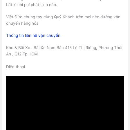
bất kì chi phí phát sinh nào.
Việt Đức chung tay cùng Quý Khách trên mọi nẻo đường vận
chuyển hàng hóa
Thông tin liên hệ vận chuyển:
Kho & Bãi Xe : Bãi Xe Nam Bắc 415 Lê Thị Riêng, Phường Thới
An , Q12 Tp HCM
Điện thoại