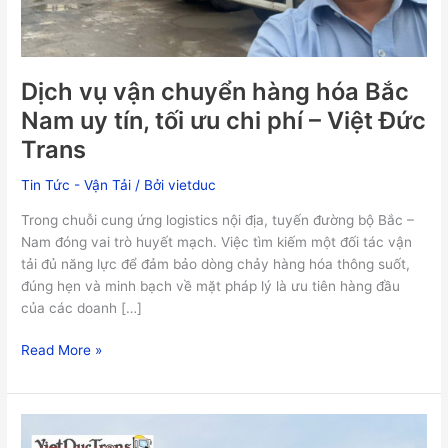
uy
tín,
tối
ưu
Dịch vụ vận chuyển hàng hóa Bắc
chi
Nam uy tín, tối ưu chi phí – Việt Đức
phí
Trans
–
Việt
Tin Tức - Vận Tải
/ Bởi
vietduc
Đức
Trans
Trong chuỗi cung ứng logistics nội địa, tuyến đường bộ Bắc –
Nam đóng vai trò huyết mạch. Việc tìm kiếm một đối tác vận
tải đủ năng lực để đảm bảo dòng chảy hàng hóa thông suốt,
đúng hẹn và minh bạch về mặt pháp lý là ưu tiên hàng đầu
của các doanh […]
Read More »
Việt
Đức