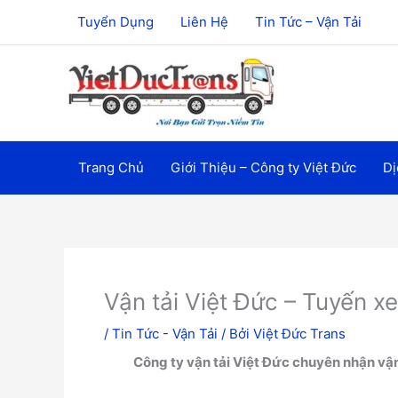
Nhảy
Tuyển Dụng
Liên Hệ
Tin Tức – Vận Tải
tới
nội
dung
Trang Chủ
Giới Thiệu – Công ty Việt Đức
Dị
Vận tải Việt Đức – Tuyến x
/
Tin Tức - Vận Tải
/ Bởi
Việt Đức Trans
Công ty vận tải Việt Đức chuyên nhận vậ