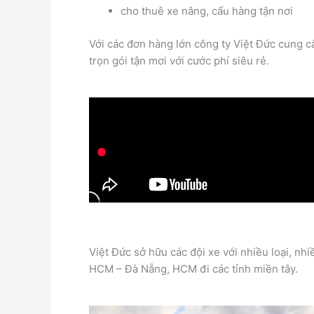
cho thuê xe nâng, cẩu hàng tận nơi
Với các đơn hàng lớn công ty Việt Đức cung 
trọn gói tận mơi với cước phí siêu rẻ.
Việt Đức sở hữu các đội xe với nhiều loại, n
HCM – Đà Nẵng, HCM đi các tỉnh miền tây.