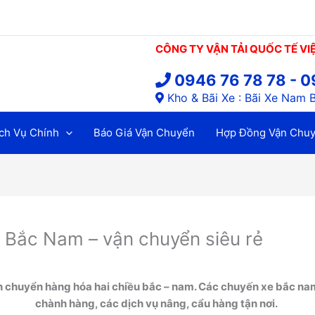
CÔNG TY VẬN TẢI QUỐC TẾ VI
0946 76 78 78 - 0
Kho & Bãi Xe : Bãi Xe Nam B
ch Vụ Chính
Báo Giá Vận Chuyển
Hợp Đồng Vận Chu
e Bắc Nam – vận chuyển siêu rẻ
n chuyển hàng hóa hai chiều bắc – nam. Các chuyến xe bắc nam
chành hàng, các dịch vụ nâng, cẩu hàng tận nơi.