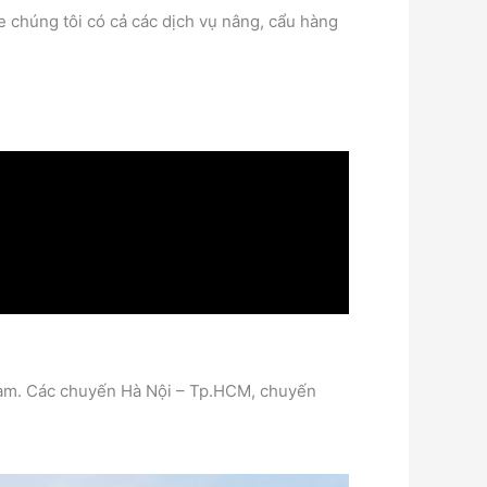
xe chúng tôi có cả các dịch vụ nâng, cẩu hàng
t Nam. Các chuyến Hà Nội – Tp.HCM, chuyến