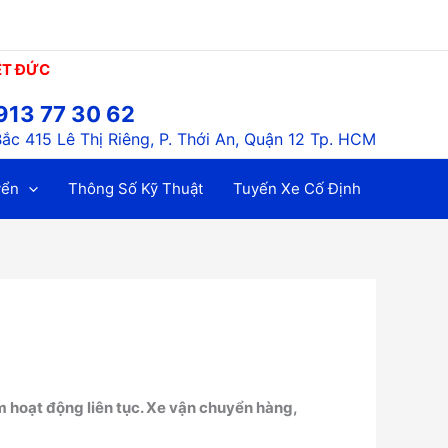
ỆT ĐỨC
913 77 30 62
ắc 415 Lê Thị Riêng, P. Thới An, Quận 12 Tp. HCM
yển
Thông Số Kỹ Thuật
Tuyến Xe Cố Định
 hoạt động liên tục. Xe vận chuyển hàng,