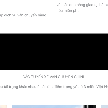
với các đơn hàng giao tại bãi 
hóa miễn phí.
cấp dịch vụ vận chuyển hàng
CÁC TUYẾN XE VẬN CHUYỂN CHÍNH
hiều tải trọng khác nhau ở các địa điểm trọng yếu ở 3 miền Việ