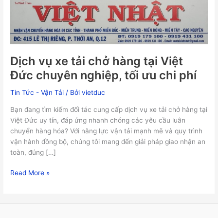
Việt
Đức
chuyên
nghiệp,
tối
Dịch vụ xe tải chở hàng tại Việt
ưu
chi
Đức chuyên nghiệp, tối ưu chi phí
phí
Tin Tức - Vận Tải
/ Bởi
vietduc
Bạn đang tìm kiếm đối tác cung cấp dịch vụ xe tải chở hàng tại
Việt Đức uy tín, đáp ứng nhanh chóng các yêu cầu luân
chuyển hàng hóa? Với năng lực vận tải mạnh mẽ và quy trình
vận hành đồng bộ, chúng tôi mang đến giải pháp giao nhận an
toàn, đúng […]
Read More »