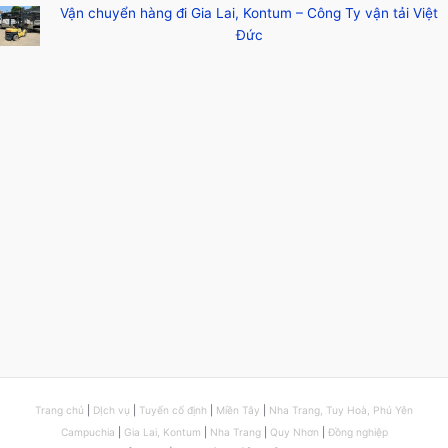
Vận chuyển hàng đi Gia Lai, Kontum – Công Ty vận tải Việt
Đức
Trang chủ
|
DỊch vụ
|
Tuyến cố định
|
Miền Tây
|
Nha Trang, Tuy Hoà, Phú Yên
Campuchia
|
Gia Lai, Kontum
|
Nha Trang
|
Quy Nhơn
|
Đồng nghiệp