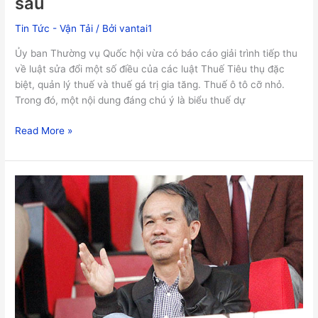
sâu
Tin Tức - Vận Tải
/ Bởi
vantai1
Ủy ban Thường vụ Quốc hội vừa có báo cáo giải trình tiếp thu
về luật sửa đổi một số điều của các luật Thuế Tiêu thụ đặc
biệt, quản lý thuế và thuế gá trị gia tăng. Thuế ô tô cỡ nhỏ.
Trong đó, một nội dung đáng chú ý là biểu thuế dự
Read More »
Bầu
Đức
là
doanh
nhân
quyền
lực
hàng
đầu