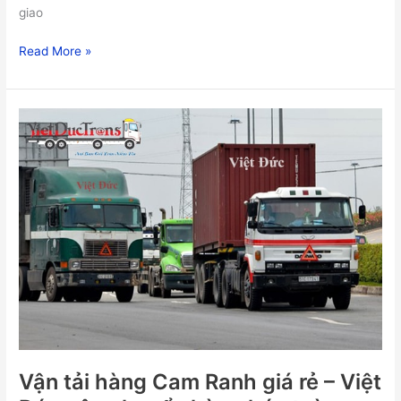
giao
Read More »
Vận
tải
hàng
Cam
Ranh
giá
rẻ
–
Việt
Đức
vận
chuyển
hàng
hóa
Vận tải hàng Cam Ranh giá rẻ – Việt
toàn