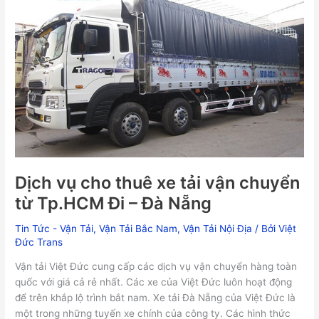
cho
thuê
xe
tải
vận
chuyển
từ
Tp.HCM
Đi
–
Đà
Nẵng
Dịch vụ cho thuê xe tải vận chuyển
từ Tp.HCM Đi – Đà Nẵng
Tin Tức - Vận Tải
,
Vận Tải Bắc Nam
,
Vận Tải Nội Địa
/ Bởi
Việt
Đức Trans
Vận tải Việt Đức cung cấp các dịch vụ vận chuyển hàng toàn
quốc với giá cả rẻ nhất. Các xe của Việt Đức luôn hoạt động
để trên khắp lộ trình bắt nam. Xe tải Đà Nẵng của Việt Đức là
một trong những tuyến xe chính của công ty. Các hình thức