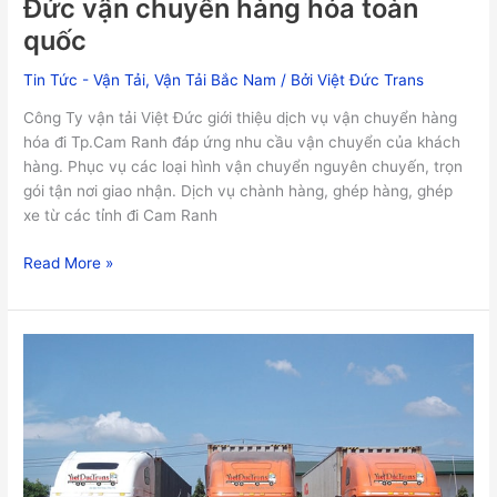
Đức vận chuyển hàng hóa toàn
quốc
quốc
Tin Tức - Vận Tải
,
Vận Tải Bắc Nam
/ Bởi
Việt Đức Trans
Công Ty vận tải Việt Đức giới thiệu dịch vụ vận chuyển hàng
hóa đi Tp.Cam Ranh đáp ứng nhu cầu vận chuyển của khách
hàng. Phục vụ các loại hình vận chuyển nguyên chuyến, trọn
gói tận nơi giao nhận. Dịch vụ chành hàng, ghép hàng, ghép
xe từ các tỉnh đi Cam Ranh
Read More »
Xe
vận
chuyển
từ
Tp.HCM
Đi
Buôn