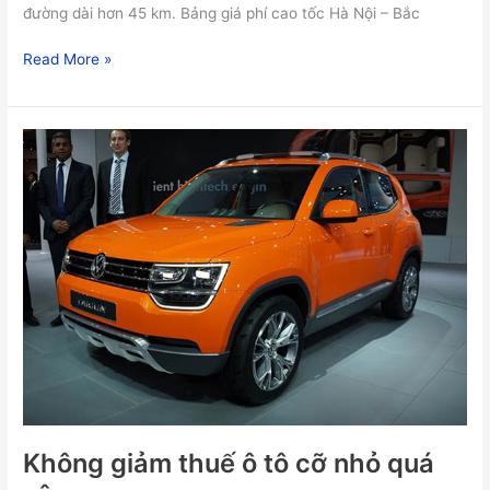
đường dài hơn 45 km. Bảng giá phí cao tốc Hà Nội – Bắc
Read More »
Không
giảm
thuế
ô
tô
cỡ
nhỏ
quá
sâu
Không giảm thuế ô tô cỡ nhỏ quá