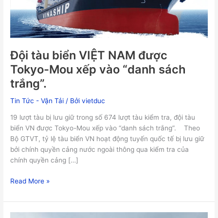
vào
“danh
sách
trắng”.
Đội tàu biển VIỆT NAM được
Tokyo-Mou xếp vào “danh sách
trắng”.
Tin Tức - Vận Tải
/ Bởi
vietduc
19 lượt tàu bị lưu giữ trong số 674 lượt tàu kiểm tra, đội tàu
biển VN được Tokyo-Mou xếp vào “danh sách trắng”. Theo
Bộ GTVT, tỷ lệ tàu biển VN hoạt động tuyến quốc tế bị lưu giữ
bởi chính quyền cảng nước ngoài thông qua kiểm tra của
chính quyền cảng […]
Read More »
Chính