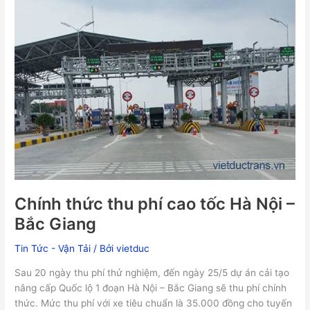
thức
thu
phí
cao
tốc
Hà
Nội
–
Bắc
Giang
Chính thức thu phí cao tốc Hà Nội –
Bắc Giang
Tin Tức - Vận Tải
/ Bởi
vietduc
Sau 20 ngày thu phí thử nghiệm, đến ngày 25/5 dự án cải tạo
nâng cấp Quốc lộ 1 đoạn Hà Nội – Bắc Giang sẽ thu phí chính
thức. Mức thu phí với xe tiêu chuẩn là 35.000 đồng cho tuyến