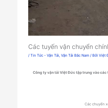
Các tuyến vận chuyển chín
/
Tin Tức - Vận Tải
,
Vận Tải Bắc Nam
/ Bởi
Việt 
Công ty vận tải Việt Đức tập trung vào cá
Các chuyến x