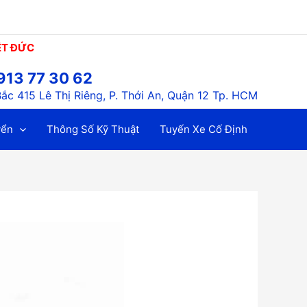
ỆT ĐỨC
913 77 30 62
ắc 415 Lê Thị Riêng, P. Thới An, Quận 12 Tp. HCM
yển
Thông Số Kỹ Thuật
Tuyến Xe Cố Định