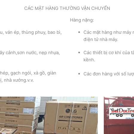
CÁC MẶT HÀNG THƯỜNG VẬN CHUYỂN
Hàng nặng:
 ván ép, thùng phuy, bao bì,
Các mặt hàng như máy mó
điện tử nhà máy.
ây cảnh,sơn nước, nẹp nhựa,
Các thiết bị cơ khí của 
kềnh.
ép, gạch ngói, xà gồ, giàn
Các đơn hàng với số lượ
ị, nhà xưởng.v.v.