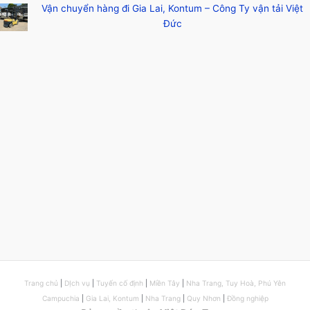
Vận chuyển hàng đi Gia Lai, Kontum – Công Ty vận tải Việt
Đức
Trang chủ
|
DỊch vụ
|
Tuyến cố định
|
Miền Tây
|
Nha Trang, Tuy Hoà, Phú Yên
Campuchia
|
Gia Lai, Kontum
|
Nha Trang
|
Quy Nhơn
|
Đồng nghiệp