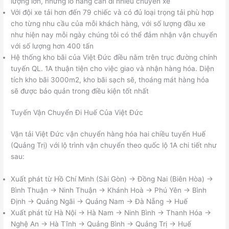
lượng lớn, những lô hàng cần đi nhiều chuyến xe
Với đội xe tải hơn đến 79 chiếc và có đủ loại trọng tải phù hợp
cho từng nhu cầu của mỗi khách hàng, với số lượng đầu xe
như hiện nay mỗi ngày chúng tôi có thể đảm nhận vận chuyển
với số lượng hơn 400 tấn
Hệ thống kho bãi của Việt Đức điều nằm trên trục đường chính
tuyến QL. 1A thuận tiện cho việc giao và nhận hàng hóa. Diện
tích kho bãi 3000m2, kho bãi sạch sẽ, thoáng mát hàng hóa
sẽ được bảo quản trong điều kiện tốt nhất
Tuyến Vận Chuyển Đi Huế Của Việt Đức
Vận tải Việt Đức vận chuyển hàng hóa hai chiều tuyến Huế
(Quảng Trị) với lộ trình vận chuyển theo quốc lộ 1A chi tiết như
sau:
Xuất phát từ Hồ Chí Minh (Sài Gòn) -> Đồng Nai (Biên Hòa) ->
Bình Thuận -> Ninh Thuận -> Khánh Hoà -> Phú Yên -> Bình
Định -> Quảng Ngãi -> Quảng Nam -> Đà Nẵng -> Huế
Xuất phát từ Hà Nội -> Hà Nam -> Ninh Bình -> Thanh Hóa ->
Nghệ An -> Hà Tĩnh -> Quảng Bình -> Quảng Trị -> Huế