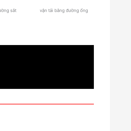
đường sắt
vận tải bằng đường ống