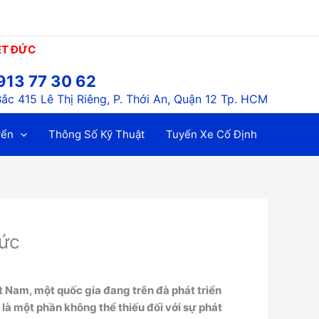
ỆT ĐỨC
913 77 30 62
ắc 415 Lê Thị Riêng, P. Thới An, Quận 12 Tp. HCM
yển
Thông Số Kỹ Thuật
Tuyến Xe Cố Định
Đức
ệt Nam, một quốc gia đang trên đà phát triển
 là một phần không thể thiếu đối với sự phát