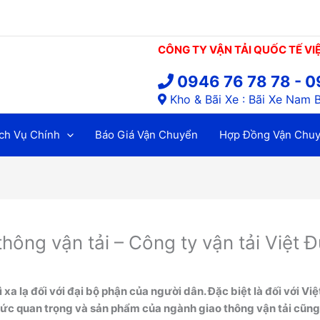
CÔNG TY VẬN TẢI QUỐC TẾ VI
0946 76 78 78 - 0
Kho & Bãi Xe : Bãi Xe Nam B
ch Vụ Chính
Báo Giá Vận Chuyển
Hợp Đồng Vận Chu
ông vận tải – Công ty vận tải Việt 
 xa lạ đối với đại bộ phận của người dân. Đặc biệt là đối với Vi
 sức quan trọng và sản phẩm của ngành giao thông vận tải cũng